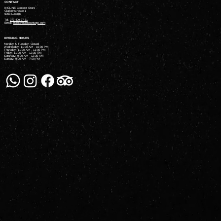
CONTACT
INCLINE Concept Store
Claridenstrasse 1
6003 Lucerne
Tel.
077 409 97 31
Email:
hello@inclineconcept.com
OPENING HOURS
Monday & Tuesday: Closed
Wednesday: 11:00 AM - 10:00 PM
Thursday: 11:00 AM - 11:00 PM
Friday: 11:00 AM - 12:30 AM
Saturday: 9:00 AM - 12:30 AM
Sunday: 9:00 AM - 7:00 PM