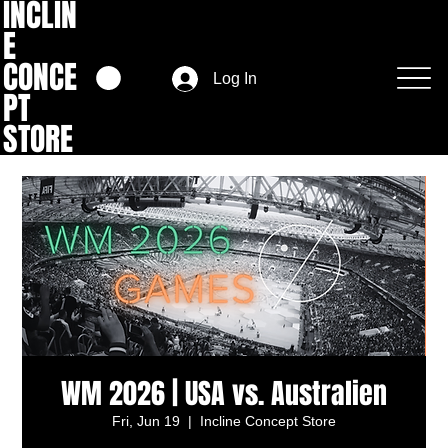
INCLIN
E
CONCE
Log In
PT
STORE
WM 2026 | USA vs. Australien
Fri, Jun 19
  |  
Incline Concept Store