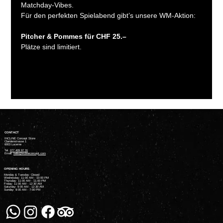
Matchday-Vibes.
Für den perfekten Spielabend gibt’s unsere WM-Aktion:
Pitcher & Pommes für CHF 25.–
Plätze sind limitiert.
CONTACT
INCLINE Concept Store
Claridenstrasse 1
6003 Lucerne
Tel.
077 409 97 31
Email:
hello@inclineconcept.com
OPENING HOURS
Monday & Tuesday: Closed
Wednesday: 11:00 AM - 10:00 PM
Thursday: 11:00 AM - 11:00 PM
Friday: 11:00 AM - 12:30 AM
Saturday: 9:00 AM - 12:30 AM
Sunday: 9:00 AM - 7:00 PM