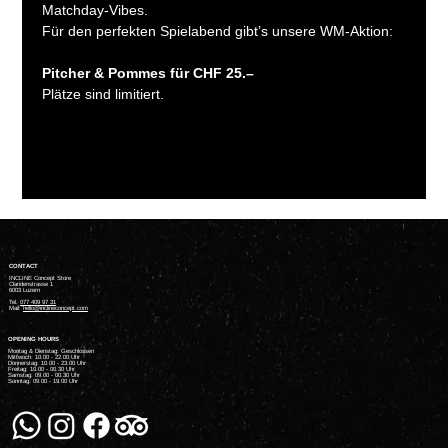
Matchday-Vibes.
Für den perfekten Spielabend gibt’s unsere WM-Aktion:
Pitcher & Pommes für CHF 25.–
Plätze sind limitiert.
CONTACT
INCLINE Concept Store
Claridenstrasse 1
6003 Luzern
Tel.
077 409 97 31
Mail:
hello@inclineconcept.com
OPENING HOURS
Montag & Dienstag: Geschlossen
Mittwoch: 10.00 - 22.00 Uhr
Donnerstag: 10.00 - 23.00 Uhr
Freitag: 10.00 - 00.30 Uhr
Samstag: 09.00 - 00.30 Uhr
Sonntag: 09.00 - 19.00 Uhr