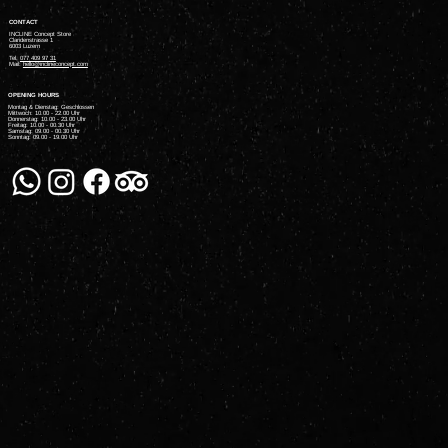
CONTACT
INCLINE Concept Store
Claridenstrasse 1
6003 Luzern
Tel.
077 409 97 31
Mail:
hello@inclineconcept.com
OPENING HOURS
Montag & Dienstag: Geschlossen
Mittwoch: 10.00 - 22.00 Uhr
Donnerstag: 10.00 - 23.00 Uhr
Freitag: 10.00 - 00.30 Uhr
Samstag: 09.00 - 00.30 Uhr
Sonntag: 09.00 - 19.00 Uhr