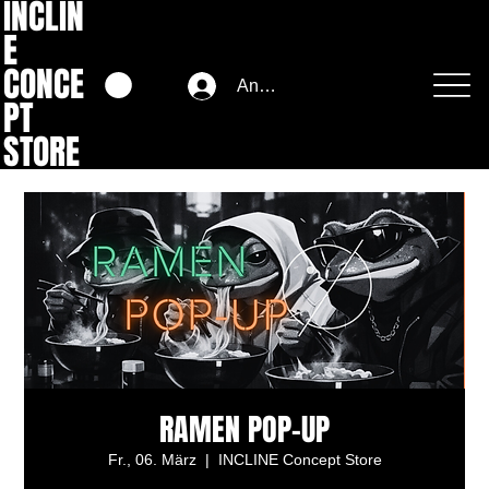
INCLIN
E
CONCE
Anmelden
PT
STORE
RAMEN POP-UP
Fr., 06. März
  |  
INCLINE Concept Store