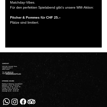
Matchday-Vibes.
Für den perfekten Spielabend gibt’s unsere WM-Aktion:
Pitcher & Pommes für CHF 25.–
Plätze sind limitiert.
CONTACT
INCLINE Concept Store
Claridenstrasse 1
6003 Luzern
Tel.
077 409 97 31
Mail:
hello@inclineconcept.com
OPENING HOURS
Montag & Dienstag: Geschlossen
Mittwoch: 10.00 - 22.00 Uhr
Donnerstag: 10.00 - 23.00 Uhr
Freitag: 10.00 - 00.30 Uhr
Samstag: 09.00 - 00.30 Uhr
Sonntag: 09.00 - 19.00 Uhr