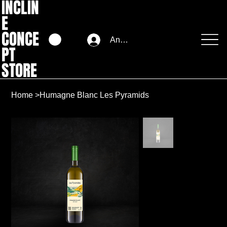
INCLIN
E
CONCE
Anmelden
PT
STORE
Home
>
Humagne Blanc Les Pyramids