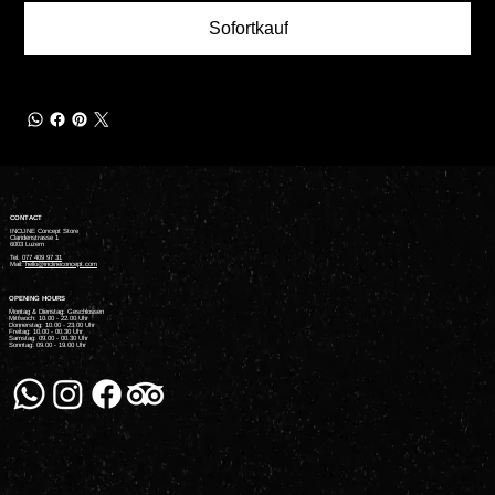
Sofortkauf
CONTACT
INCLINE Concept Store
Claridenstrasse 1
6003 Luzern
Tel.
077 409 97 31
Mail:
hello@inclineconcept.com
OPENING HOURS
Montag & Dienstag: Geschlossen
Mittwoch: 10.00 - 22.00 Uhr
Donnerstag: 10.00 - 23.00 Uhr
Freitag: 10.00 - 00.30 Uhr
Samstag: 09.00 - 00.30 Uhr
Sonntag: 09.00 - 19.00 Uhr