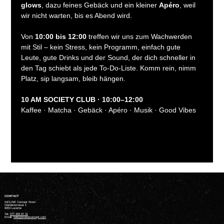
glows
, dazu feines Gebäck und ein kleiner 
Apéro
, weil 
wir nicht warten, bis es Abend wird.
Von 
10:00 bis 12:00
 treffen wir uns zum Wachwerden 
mit Stil – kein Stress, kein Programm, einfach gute 
Leute, gute Drinks und der Sound, der dich schneller in 
den Tag schiebt als jede To-Do-Liste. Komm rein, nimm 
Platz, sip langsam, bleib hängen.
10 AM SOCIETY CLUB · 10:00–12:00
Kaffee · Matcha · Gebäck · Apéro · Musik · Good Vibes
CONTACT
INCLINE Concept Store
Claridenstrasse 1
6003 Lucerne
Tel.
077 409 97 31
Email:
hello@inclineconcept.com