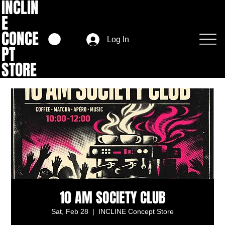
INCLIN
E
CONCE
Log In
PT
STORE
10 AM SOCIETY CLUB
Sat, Feb 28
  |  
INCLINE Concept Store