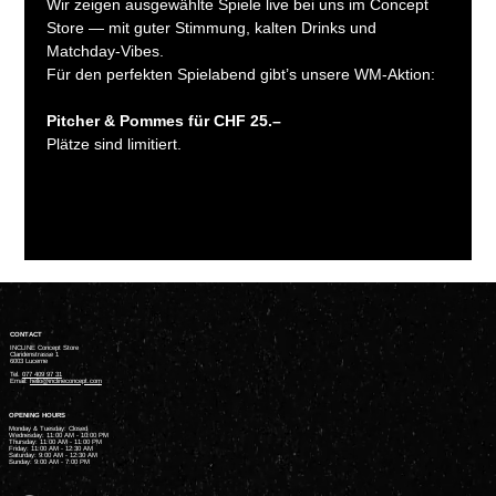
Wir zeigen ausgewählte Spiele live bei uns im Concept 
Store — mit guter Stimmung, kalten Drinks und 
Matchday-Vibes.
Für den perfekten Spielabend gibt’s unsere WM-Aktion:
Pitcher & Pommes für CHF 25.–
Plätze sind limitiert.
CONTACT
INCLINE Concept Store
Claridenstrasse 1
6003 Lucerne
Tel.
077 409 97 31
Email:
hello@inclineconcept.com
OPENING HOURS
Monday & Tuesday: Closed
Wednesday: 11:00 AM - 10:00 PM
Thursday: 11:00 AM - 11:00 PM
Friday: 11:00 AM - 12:30 AM
Saturday: 9:00 AM - 12:30 AM
Sunday: 9:00 AM - 7:00 PM