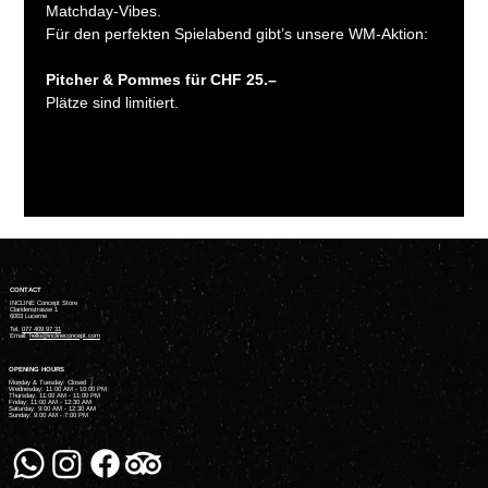
Matchday-Vibes.
Für den perfekten Spielabend gibt’s unsere WM-Aktion:
Pitcher & Pommes für CHF 25.–
Plätze sind limitiert.
CONTACT
INCLINE Concept Store
Claridenstrasse 1
6003 Lucerne
Tel.
077 409 97 31
Email:
hello@inclineconcept.com
OPENING HOURS
Monday & Tuesday: Closed
Wednesday: 11:00 AM - 10:00 PM
Thursday: 11:00 AM - 11:00 PM
Friday: 11:00 AM - 12:30 AM
Saturday: 9:00 AM - 12:30 AM
Sunday: 9:00 AM - 7:00 PM